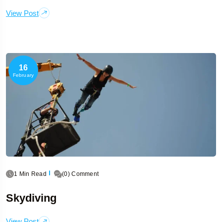
View Post
16
February
1 Min Read
(0) Comment
Skydiving
View Post