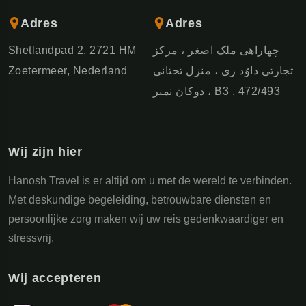
Adres
Adres
Shetlandpad 2, 2721 HM
چهاراهی ملک اصغر ، مرکز
Zoetermeer, Nederland
تجارتی داوُد زی ، منزل تحتانی
، دوکان نمبر B3 , 472/493
Wij zijn hier
Hanosh Travel is er altijd om u met de wereld te verbinden.
Met deskundige begeleiding, betrouwbare diensten en
persoonlijke zorg maken wij uw reis gedenkwaardiger en
stressvrij.
Wij accepteren