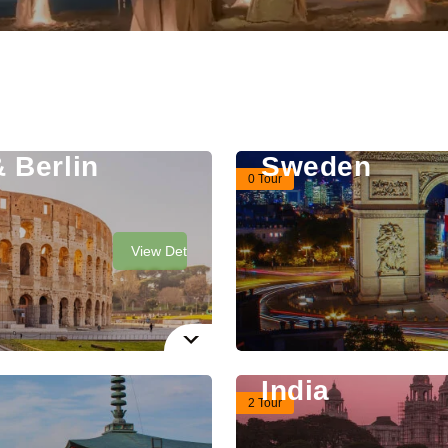
 Berlin
Sweden
0 Tour
View Details
India
2 Tour