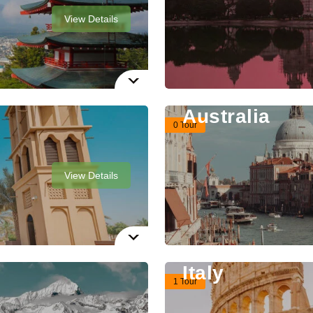
View Details
Australia
0 Tour
View Details
Italy
1 Tour