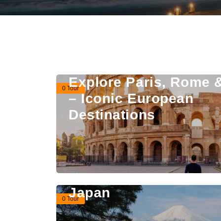
Explore Paris, Rome &
0 Tour
– Iconic European
Destinations
Japan
0 Tour