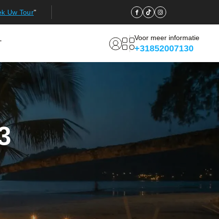
ek Uw Tour
"
Voor meer informatie
T
+31852007130
3