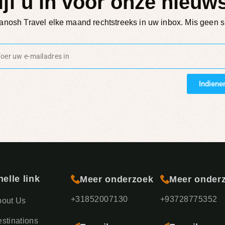
ijf u in voor onze nieuws
nosh Travel elke maand rechtstreeks in uw inbox. Mis geen sp
Indiene
nelle link
Meer onderzoek
Meer onder
+31852007130
+93728775352
bout Us
stinations