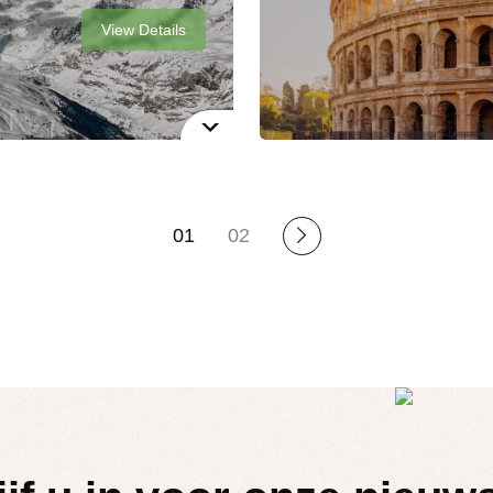
View Details
01
02