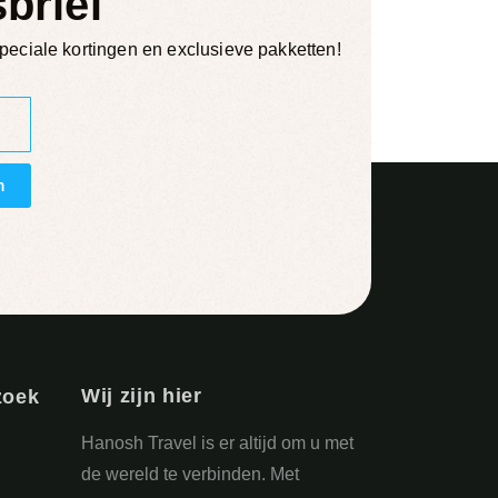
brief
eciale kortingen en exclusieve pakketten!
n
Wij zijn hier
zoek
Hanosh Travel is er altijd om u met
de wereld te verbinden. Met