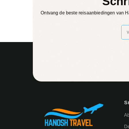
Schr
Ontvang de beste reisaanbiedingen van Ha
S
A
De