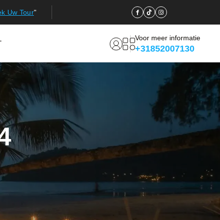
ek Uw Tour
"
Voor meer informatie
T
+31852007130
4