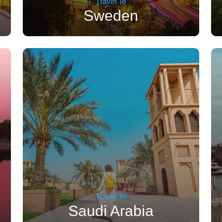
Travel To
Sweden
Travel To
Saudi Arabia