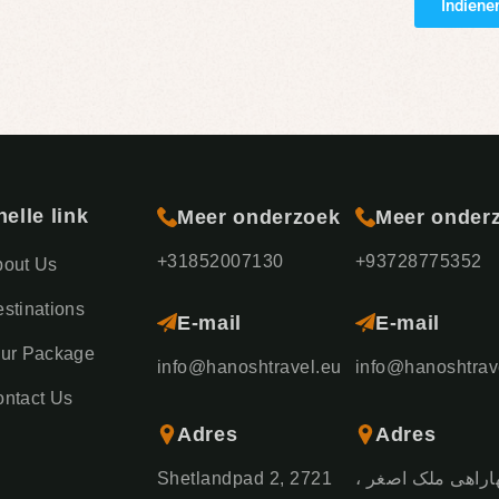
Indiene
nelle link
Meer onderzoek
Meer onder
+31852007130
+93728775352
bout Us
stinations
E-mail
E-mail
our Package
info@hanoshtravel.eu
info@hanoshtrav
ntact Us
Adres
Adres
Shetlandpad 2, 2721
چهاراهی ملک اصغر