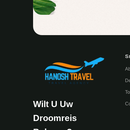
S
A
De
T
Wilt U Uw
Co
Droomreis