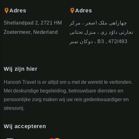
Adres
Adres
Shetlandpad 2, 2721 HM
چهاراهی ملک اصغر ، مرکز
Zoetermeer, Nederland
تجارتی داوُد زی ، منزل تحتانی
، دوکان نمبر B3 , 472/493
Wij zijn hier
Hanosh Travel is er altijd om u met de wereld te verbinden.
Met deskundige begeleiding, betrouwbare diensten en
persoonlijke zorg maken wij uw reis gedenkwaardiger en
stressvrij.
Wij accepteren