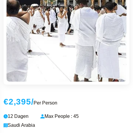
€2,395
/
Per Person
12 Dagen
Max People : 45
Saudi Arabia