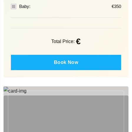
Baby:
€350
€
Total Price:
Book Now