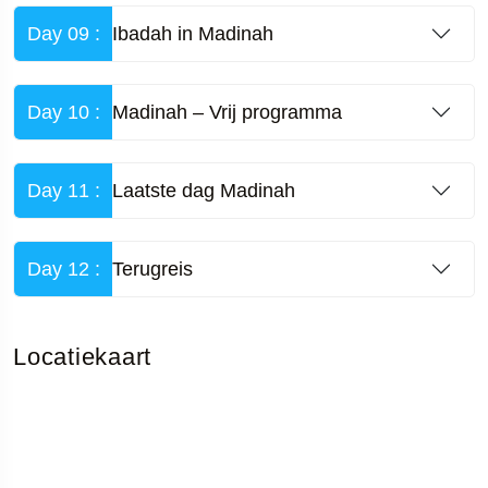
Day 09 :
Ibadah in Madinah
Day 10 :
Madinah – Vrij programma
Day 11 :
Laatste dag Madinah
Day 12 :
Terugreis
Locatiekaart